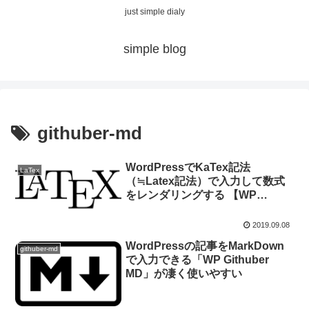
just simple dialy
simple blog
githuber-md
WordPressでKaTex記法
LaTex
（≒Latex記法）で入力して数式
をレンダリングする 【WP
Githuber MD】
2019.09.08
WordPressの記事をMarkDown
githuber-md
で入力できる「WP Githuber
MD」が凄く使いやすい