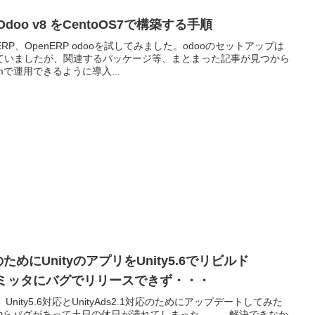
Odoo v8 をCentoOS7で構築する手順
P、OpenERP odooを試してみました。odooのセットアップは
ていましたが、関連するパッケージ等、まとまった記事が見つから
で運用できるように導入...
のためにUnityのアプリをUnity5.6でリビルド
emのエミッタにバグでリリースできず・・・
Unity5.6対応とUnityAds2.1対応のためにアップデートしてみた
やらバグがあって土日の休日が潰れてしまった。。。解決できなか