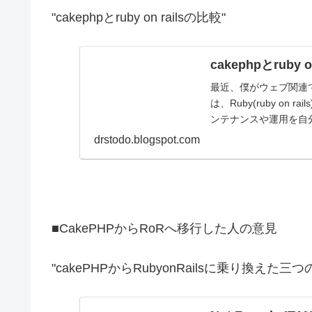
"cakephpとruby on railsの比較"
cakephpとruby 
最近、僕がウェブ関連で
は、Ruby(ruby o
ンテナンスや運用を自分
drstodo.blogspot.com
■CakePHPからRoRへ移行した人の意見
"cakePHPからRubyonRailsに乗り換えた三つ