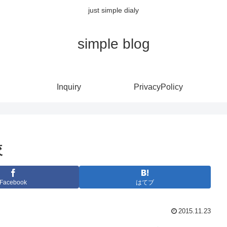
just simple dialy
simple blog
Inquiry
PrivacyPolicy
較
Facebook
はてブ
2015.11.23