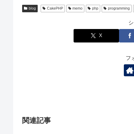
blog
CakePHP
memo
php
programming
シ
X
フ
関連記事