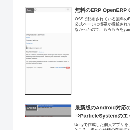
無料のERP OpenERP 
blog
OSSで配布されている無料のER
公式ページに概要が掲載され
なかったので、もろもろをyum
最新版のAndroid対応
android
⇒ParticleSyst
Unityで作成した個人アプリを、
ところ、細かな仕様の変更点