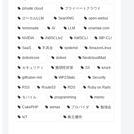
private cloud
プライベートクラウド
ローカルLLM
SearXNG
open-webui
lemonade
AI
LLM
onamae.com
NVIDIA
AWSCLIv2
AWSCLI
WP-CLI
SaaS
不具合
systemd
AmazonLInux
dotnetcore
dotnet
NextcloudMail
セキュリティ
脆弱性対策
S3
azure
githuber-md
WP2Static
Security
RSS
Route53
RDS
Ruby on Rails
モバイル
programming
memo
CakePHP
wimax
プロバイダ
勉強会
IoT
株主優待