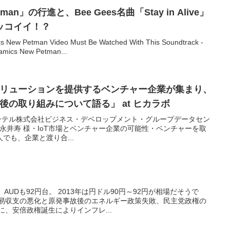
n」の行進と、Bee Gees名曲「Stay in Alive」
ッコイイ！？
w Petman Video Must Be Watched With This Soundtrack -
amics New Petman...
ソリューションを提供するベンチャー企業が集まり、
後の取り組みについて語る」 at ヒカラボ
ntelインテル株式会社ビジネス・デベロップメント・グループデータセン
長永井寿 様・IoT市場とベンチャー企業の可能性・ベンチャーを取
でも、企業と渡り合...
AUDも92円台。 2013年は円ドル90円～92円が相場だそうで
貿易収支の悪化と原発事故後のエネルギー政策失敗、民主党政権の
に、安倍政権誕生によりインフレ...