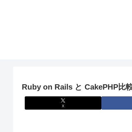
Ruby on Rails と CakePHP比
X