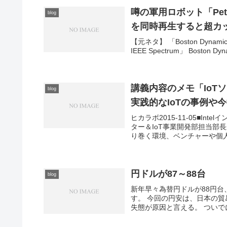
噂の軍用ロボット「Petma
blog
を同時再生すると超カ
【元ネタ】 「Boston Dynamics Ne
IEEE Spectrum」 Boston Dyn
講義内容のメモ「IoT
blog
実践的なIoTの事例や今
ヒカラボ2015-11-05■I
ター＆IoT事業開発部担当部
り巻く環境、ベンチャーや個人
円ドルが87～88台
blog
新年早々為替円ドルが88円台、
す。 今回の円安は、日本の
失態が原因と言える。 ついで