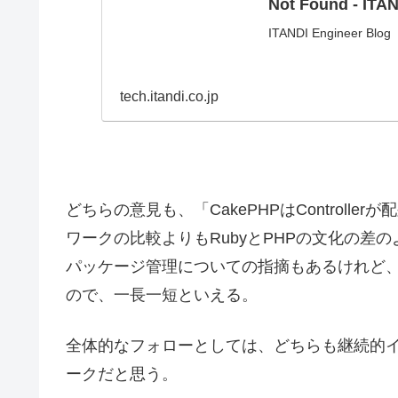
Not Found - ITAN
ITANDI Engineer Blog
tech.itandi.co.jp
どちらの意見も、「CakePHPはControl
ワークの比較よりもRubyとPHPの文化の差
パッケージ管理についての指摘もあるけれど、
ので、一長一短といえる。
全体的なフォローとしては、どちらも継続的
ークだと思う。