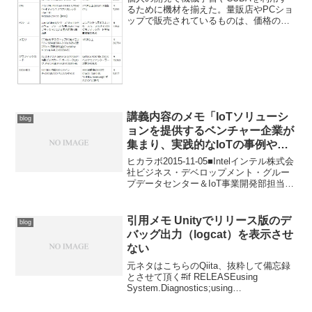
るために機材を揃えた。量販店やPCショ
ップで販売されているものは、価格の安
いCoffee Lake世代のCPUとGeforceの組
み合わせを選べるものが皆無なので、久
しぶりにPCを自作した。過去のCor...
講義内容のメモ「IoTソリューシ
blog
ョンを提供するベンチャー企業が
集まり、実践的なIoTの事例や今
後の取り組みについて語る」 at
ヒカラボ2015-11-05■Intelインテル株式会
ヒカラボ
社ビジネス・デベロップメント・グルー
プデータセンター＆IoT事業開発部担当部
長永井寿 様・IoT市場とベンチャー企業
の可能性・ベンチャーを取り巻く環境、
ベンチャーや個人でも、企業と渡り合...
引用メモ Unityでリリース版のデ
blog
バッグ出力（logcat）を表示させ
ない
元ネタはこちらのQiita、抜粋して備忘録
とさせて頂く#if RELEASEusing
System.Diagnostics;using
UnityEngine;public static class Debug{
public stati...