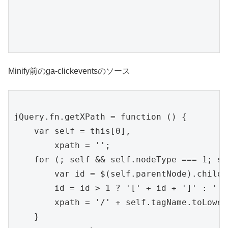
Minify前のga-clickeventsのソース
jQuery.fn.getXPath = function () {

    var self = this[0],

        xpath = '';

    for (; self && self.nodeType === 1; se
        var id = $(self.parentNode).childr
        id = id > 1 ? '[' + id + ']' : '';

        xpath = '/' + self.tagName.toLower
    }
