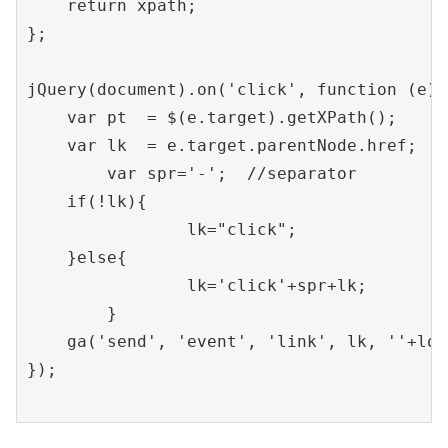
    return xpath;

};

jQuery(document).on('click', function (e) {
    var pt  = $(e.target).getXPath();

    var lk  = e.target.parentNode.href;

   	var spr='-';  //separator

    if(!lk){

		lk="click";	

    }else{

		lk='click'+spr+lk;

	}

    ga('send', 'event', 'link', lk, ''+loc
});
