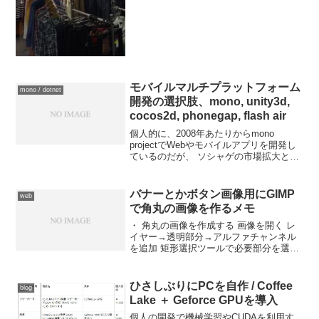
モバイルマルチプラットフォーム
mono / dotnet
開発の選択肢、mono, unity3d,
cocos2d, phonegap, flash air
個人的に、2008年あたりからmono
projectでWebやモバイルアプリを開発し
ているのだが、 ソシャゲの市場拡大と共
にunity3dが注目されて、モバイルアプリ
のマルチプラットフォーム開発も一般的
になってきた。 monoは.netの...
バナーとかボタン画像用にGIMP
web
で角丸の画像を作るメモ
・ 角丸の画像を作成する 画像を開く レ
イヤー→透明部分→アルファチャンネル
を追加 矩形選択ツールで必要部分を選択
→「角を丸める」オプション使用 選択→
選択範囲を反転 編集→消去 以上で四隅の
部分が透過される PNGなどの透過をサポ
ひさしぶりにPCを自作 / Coffee
blog
ートする...
Lake ＋ Geforce GPUを導入
個人の開発で機械学習やCUDAを利用す